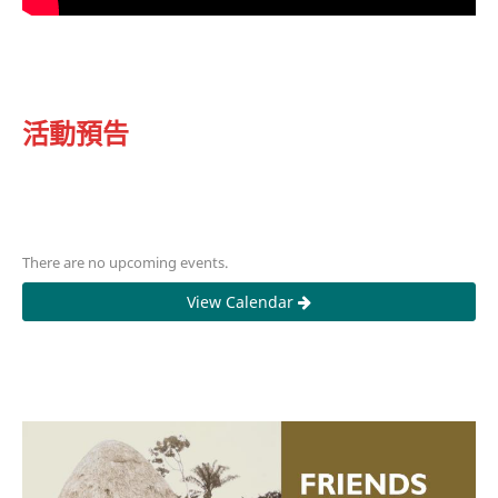
活動預告
There are no upcoming events.
View Calendar