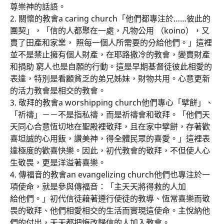
尊崇神的話語。
2. 關懷的教會a caring church「他們都專注於……彼此的
團契」，「信的人都聚在一處，凡物公用 （koino），又
賣了田產和家業， 照每一個人所需要的分給他們。」這裡
並不是禁止擁有個人財產，在耶路撒冷的教會，變賣財產
和捐助 窮人也是自願的行動。這是早期基督徒彼此相愛的
表達，特別是看顧貧乏的弟兄姊妹，財物共用。心意更新
的活力教會是相交的教會。
3. 敬拜的教會a worshipping church他們專心「擘餅」、
「祈禱」－－不是指私禱，而是祈禱會和敬拜。「他們天
天同心合意恆切地在聖殿裡敬拜，且在家中擘餅，存著歡
喜坦誠的心用飯，讚美神，得全體民眾的喜愛。」這裡表
達極度的歡喜快樂。因此，初代教會的敬拜，不但使人心
生敬畏，更是洋溢著喜樂。
4. 傳福音的教會an evangelizing church他們也專注於一
項使命，就是參與傳褔音：「主天天將得救的人加
給他們。」初代信徒藉著遵行使徒的教導、恆常喜樂而敬
畏的敬拜、他們相愛相交的生活而實現這使命。主悅納他
們的付出，天天都把悔改歸信的人加入教會。