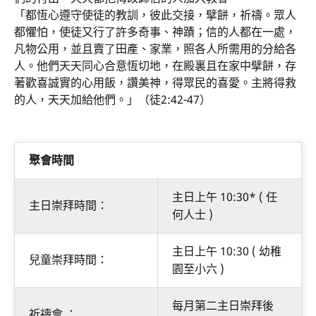
「都恆心遵守使徒的教訓，彼此交接，擘餅，祈禱。眾人
都懼怕，使徒又行了許多奇事、神蹟；信的人都在一處，
凡物公用，並且賣了田產、家業，照各人所需用的分給各
人。他們天天同心合意恆切地，在殿裏且在家中擘餅，存
著歡喜誠實的心用飯，讚美神，得眾民的喜愛。主將得救
的人，天天加給他們。」（徒2:42-47）
聚會時間
主日上午 10:30* ( 任
主日崇拜時間：
何人士 )
主日上午 10:30 ( 幼稚
兒童崇拜時間：
園至小六 )
每月第二主日崇拜後
祈禱會 ：