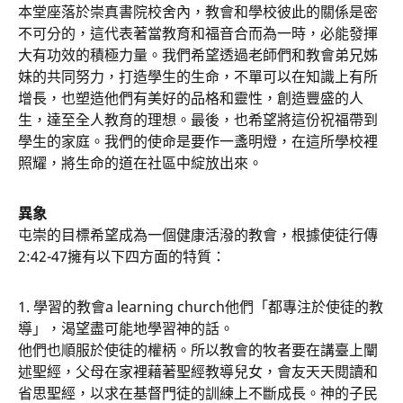
本堂座落於崇真書院校舍內，教會和學校彼此的關係是密
不可分的，這代表著當教育和福音合而為一時，必能發揮
大有功效的積極力量。我們希望透過老師們和教會弟兄姊
妹的共同努力，打造學生的生命，不單可以在知識上有所
增長，也塑造他們有美好的品格和靈性，創造豐盛的人
生，達至全人教育的理想。最後，也希望將這份祝福帶到
學生的家庭。我們的使命是要作一盞明燈，在這所學校裡
照耀，將生命的道在社區中綻放出來。
異象
屯崇的目標希望成為一個健康活潑的教會，根據使徒行傳
2:42-47擁有以下四方面的特質：
1. 學習的教會a learning church他們「都專注於使徒的教
導」，渴望盡可能地學習神的話。
他們也順服於使徒的權柄。所以教會的牧者要在講臺上闡
述聖經，父母在家裡藉著聖經教導兒女，會友天天閱讀和
省思聖經，以求在基督門徒的訓練上不斷成長。神的子民