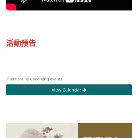
活動預告
There are no upcoming events.
View Calendar