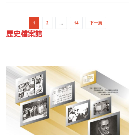
1
2
...
14
下一頁
歷史檔案館