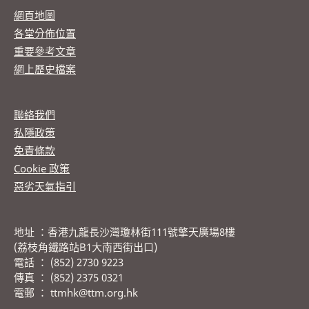
網頁地圖
各堂分佈位置
重要參考文章
網上歷史檔案
聯絡我們
私隱政策
免責條款
Cookie 政策
惡劣天氣指引
地址 ：香港九龍長沙灣瓊林街111號擎天廣場8樓
(荔枝角鐵路站B1大南西街出口)
電話 ： (852) 2730 9223
傳真 ： (852) 2375 0321
電郵 ： ttmhk@ttm.org.hk