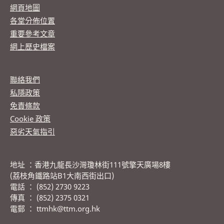
網頁地圖
各堂分佈位置
重要參考文章
網上歷史檔案
聯絡我們
私隱政策
免責條款
Cookie 政策
惡劣天氣指引
地址 ：香港九龍長沙灣瓊林街111號擎天廣場8樓
(荔枝角鐵路站B1大南西街出口)
電話 ： (852) 2730 9223
傳真 ： (852) 2375 0321
電郵 ： ttmhk@ttm.org.hk