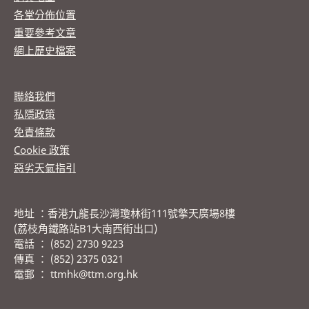
各堂分佈位置
重要參考文章
網上歷史檔案
聯絡我們
私隱政策
免責條款
Cookie 政策
惡劣天氣指引
地址 ：香港九龍長沙灣瓊林街111號擎天廣場8樓
(荔枝角鐵路站B1大南西街出口)
電話 ： (852) 2730 9223
傳真 ： (852) 2375 0321
電郵 ： ttmhk@ttm.org.hk